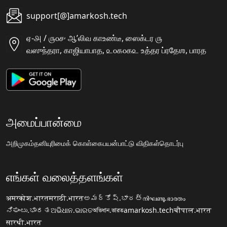
support[@]amarkosh.tech
ஏ-௮ / ௫௦௪ ஆʼலிவ காஉண்டீ, ஸைக்டர ௫
வஸுந்தரா, காஜியாபாத, ௨௦௧௦௧௨ உத்தர ப்ரதேஶ, பாரத
அமைப்பான்மை
அறிமுகம்
தனியுரிமைக் கொள்கை
பயன்பாட்டு விதிகள்
தொடர்பு
எங்கள் வலைத்தளங்கள்
अमरकोश.भारत
मराठी.भारत
అమర్కోష్.భారత్
നിഘണ്ടു.ഭാരതം
ನಿಘಂಟು.ಭಾರತ
ଅଭିଧାନ.ଭାରତ
অভিধান.ভারত
amarkosh.tech
चौपाल.भारत
सारथी.भारत