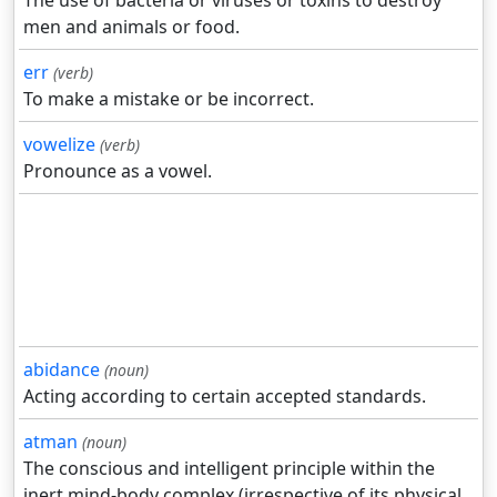
The use of bacteria or viruses or toxins to destroy
men and animals or food.
err
(verb)
To make a mistake or be incorrect.
vowelize
(verb)
Pronounce as a vowel.
abidance
(noun)
Acting according to certain accepted standards.
atman
(noun)
The conscious and intelligent principle within the
inert mind-body complex (irrespective of its physical