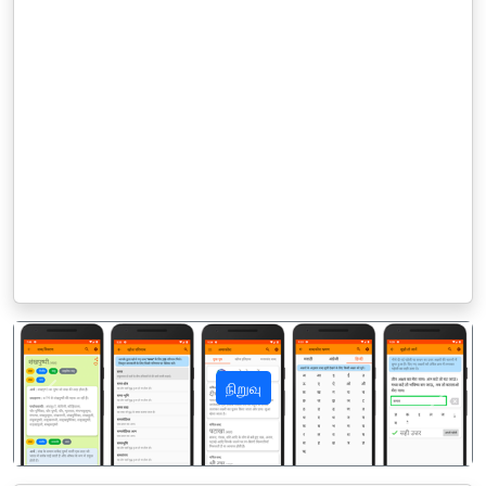
நிறுவு
पिछला
अगला