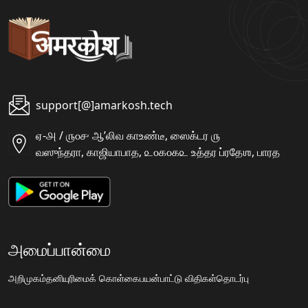
support[@]amarkosh.tech
ஏ-௮ / ௫௦௪ ஆʼலிவ காஉண்டீ, ஸைக்டர ௫
வஸுந்தரா, காஜியாபாத, ௨௦௧௦௧௨ உத்தர ப்ரதேஶ, பாரத
அமைப்பான்மை
அறிமுகம்
தனியுரிமைக் கொள்கை
பயன்பாட்டு விதிகள்
தொடர்பு