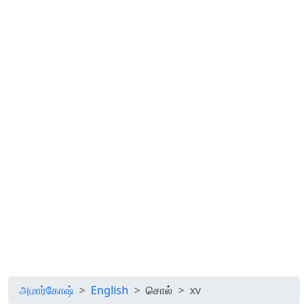
அமார்கோஷ்
English
சொல்
xv