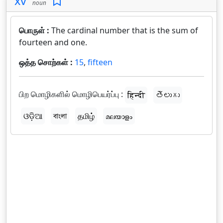
xv
noun
பொருள் :
The cardinal number that is the sum of
fourteen and one.
ஒத்த சொற்கள் :
15
,
fifteen
பிற மொழிகளில் மொழிபெயர்ப்பு :
हिन्दी
తెలుగు
ଓଡ଼ିଆ
বাংলা
தமிழ்
മലയാളം