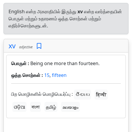
English என்ற அகராதியில் இருந்து
xv
என்ற வார்த்தையின்
பொருள் மற்றும் உதாரணம் ஒத்த சொற்கள் மற்றும்
எதிர்ச்சொற்களுடன்.
xv
adjective
பொருள் :
Being one more than fourteen.
ஒத்த சொற்கள் :
15
,
fifteen
பிற மொழிகளில் மொழிபெயர்ப்பு :
తెలుగు
हिन्दी
ଓଡ଼ିଆ
বাংলা
தமிழ்
മലയാളം