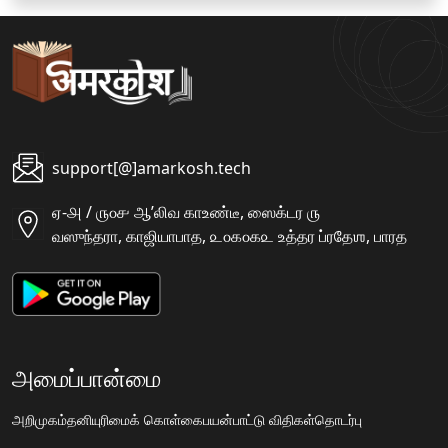
support[@]amarkosh.tech
ஏ-௮ / ௫௦௪ ஆʼலிவ காஉண்டீ, ஸைக்டர ௫
வஸுந்தரா, காஜியாபாத, ௨௦௧௦௧௨ உத்தர ப்ரதேஶ, பாரத
அமைப்பான்மை
அறிமுகம்
தனியுரிமைக் கொள்கை
பயன்பாட்டு விதிகள்
தொடர்பு