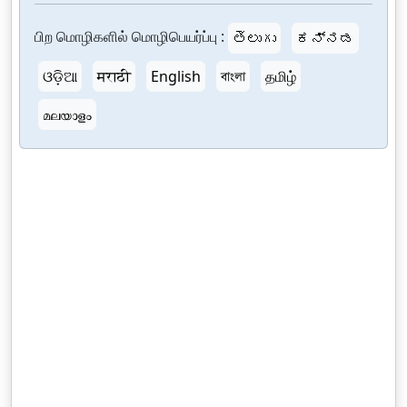
பிற மொழிகளில் மொழிபெயர்ப்பு :
తెలుగు
ಕನ್ನಡ
ଓଡ଼ିଆ
मराठी
English
বাংলা
தமிழ்
മലയാളം