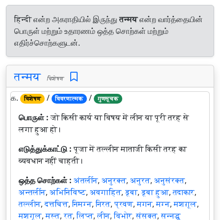
हिन्दी என்ற அகராதியில் இருந்து
तन्मय
என்ற வார்த்தையின்
பொருள் மற்றும் உதாரணம் ஒத்த சொற்கள் மற்றும்
எதிர்ச்சொற்களுடன்.
तन्मय
विशेषण
௧.
/
/
विशेषण
विवरणात्मक
गुणसूचक
பொருள் :
जो किसी कार्य या विषय में लीन या पूरी तरह से
लगा हुआ हो।
எடுத்துக்காட்டு :
पूजा में तल्लीन माताजी किसी तरह का
व्यवधान नहीं चाहती।
ஒத்த சொற்கள் :
अंतर्लीन
,
अनुरक्त
,
अनुरत
,
अनुसंरक्त
,
अन्तर्लीन
,
अभिनिविष्ट
,
अवगाहित
,
डूबा
,
डूबा हुआ
,
तदाकार
,
तल्लीन
,
दत्तचित्त
,
निमग्न
,
निरत
,
प्रवण
,
मगन
,
मग्न
,
मशग़ूल
,
मशगूल
,
मस्त
,
रत
,
लिप्त
,
लीन
,
विभोर
,
संसक्त
,
सन्नद्ध