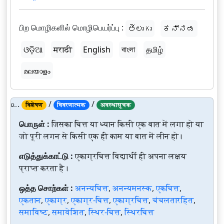
பிற மொழிகளில் மொழிபெயர்ப்பு :
తెలుగు
ಕನ್ನಡ
ଓଡ଼ିଆ
मराठी
English
বাংলা
தமிழ்
മലയാളം
௨.
/
/
विशेषण
विवरणात्मक
अवस्थासूचक
பொருள் :
जिसका चित्त या ध्यान किसी एक बात में लगा हो या
जो पूरी लगन से किसी एक ही काम या बात में लीन हो।
எடுத்துக்காட்டு :
एकाग्रचित्त विद्यार्थी ही अपना लक्ष्य
प्राप्त करता है।
ஒத்த சொற்கள் :
अनन्यचित्त
,
अनन्यमनस्क
,
एकचित्त
,
एकतान
,
एकाग्र
,
एकाग्र-चित्त
,
एकाग्रचित्त
,
चंचलतारहित
,
समाविष्ट
,
समावेशित
,
स्थिर-चित्त
,
स्थिरचित्त