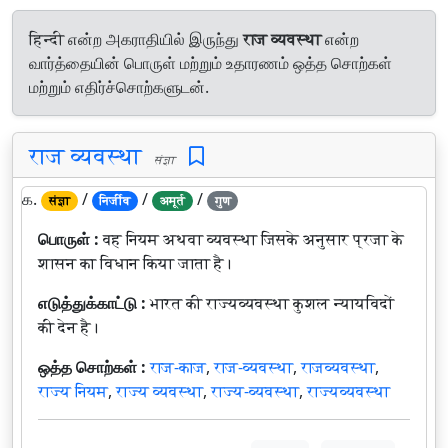
हिन्दी என்ற அகராதியில் இருந்து
राज व्यवस्था
என்ற
வார்த்தையின் பொருள் மற்றும் உதாரணம் ஒத்த சொற்கள்
மற்றும் எதிர்ச்சொற்களுடன்.
राज व्यवस्था
संज्ञा
௧.
/
/
/
संज्ञा
निर्जीव
अमूर्त
गुण
பொருள் :
वह नियम अथवा व्यवस्था जिसके अनुसार प्रजा के
शासन का विधान किया जाता है।
எடுத்துக்காட்டு :
भारत की राज्यव्यवस्था कुशल न्यायविदों
की देन है।
ஒத்த சொற்கள் :
राज-काज
,
राज-व्यवस्था
,
राजव्यवस्था
,
राज्य नियम
,
राज्य व्यवस्था
,
राज्य-व्यवस्था
,
राज्यव्यवस्था