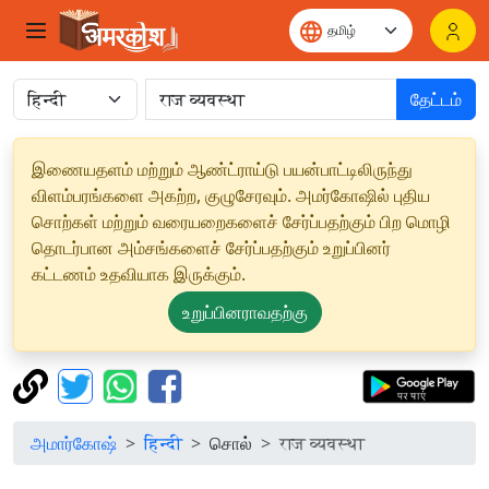
தேட்டம்
இணையதளம் மற்றும் ஆண்ட்ராய்டு பயன்பாட்டிலிருந்து
விளம்பரங்களை அகற்ற, குழுசேரவும். அமர்கோஷில் புதிய
சொற்கள் மற்றும் வரையறைகளைச் சேர்ப்பதற்கும் பிற மொழி
தொடர்பான அம்சங்களைச் சேர்ப்பதற்கும் உறுப்பினர்
கட்டணம் உதவியாக இருக்கும்.
உறுப்பினராவதற்கு
அமார்கோஷ்
हिन्दी
சொல்
राज व्यवस्था