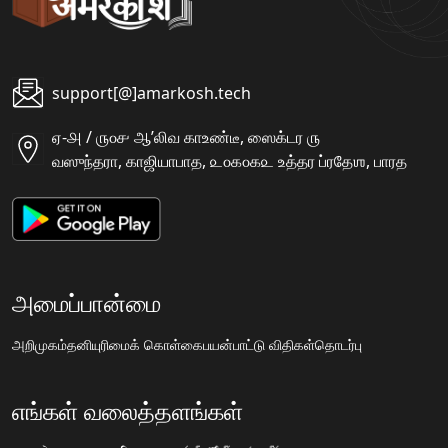
support[@]amarkosh.tech
ஏ-௮ / ௫௦௪ ஆʼலிவ காஉண்டீ, ஸைக்டர ௫
வஸுந்தரா, காஜியாபாத, ௨௦௧௦௧௨ உத்தர ப்ரதேஶ, பாரத
அமைப்பான்மை
அறிமுகம்
தனியுரிமைக் கொள்கை
பயன்பாட்டு விதிகள்
தொடர்பு
எங்கள் வலைத்தளங்கள்