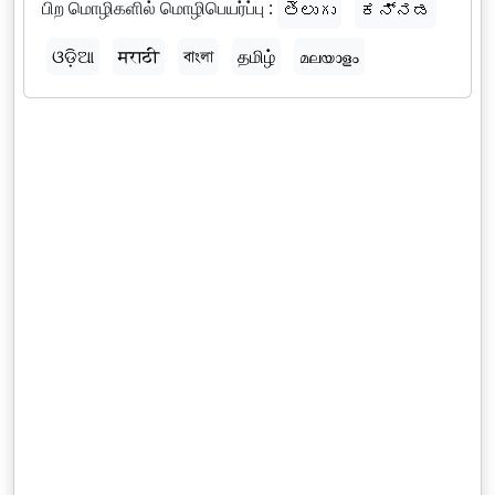
பிற மொழிகளில் மொழிபெயர்ப்பு :
తెలుగు
ಕನ್ನಡ
ଓଡ଼ିଆ
मराठी
বাংলা
தமிழ்
മലയാളം