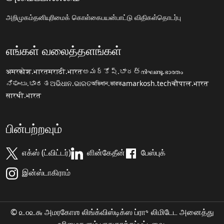
அறிமுகம்
தனியுரிமைக் கொள்கை
பயன்பாட்டு விதிகள்
தொடர்பு
எங்கள் வலைத்தளங்கள்
अमरकोश.भारत
मराठी.भारत
అమర్కోష్.భారత్
നിഘണ്ടു.ഭാരതം
ನಿಘಂಟು.ಭಾರತ
ଅଭିଧାନ.ଭାରତ
অভিধান.ভারত
amarkosh.tech
चौपाल.भारत
सारथी.भारत
பின்பற்றவும்
எக்ஸ் (ட்விட்டர்)
ளின்கேதீன்
பேஸ்புக்
இன்ஸ்டாகிராம்
© ௨௦௨௬ அமரகோஶ லிங்க்விஸ்டிக்ஸ ப்ரா॰ லிமிடேட அனைத்து