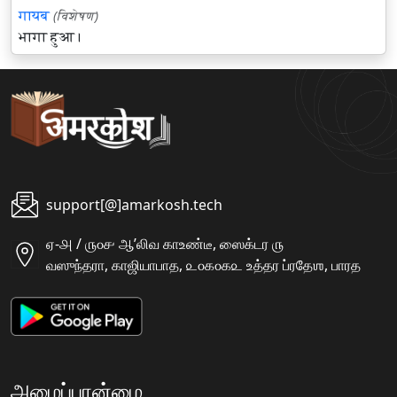
गायब
(विशेषण)
भागा हुआ।
support[@]amarkosh.tech
ஏ-௮ / ௫௦௪ ஆʼலிவ காஉண்டீ, ஸைக்டர ௫
வஸுந்தரா, காஜியாபாத, ௨௦௧௦௧௨ உத்தர ப்ரதேஶ, பாரத
அமைப்பான்மை