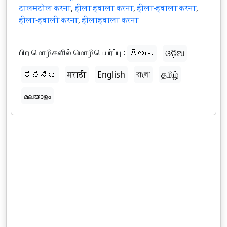
टालमटोल करना
,
हीला हवाला करना
,
हीला-हवाला करना
,
हीला-हवाली करना
,
हीलाहवाला करना
பிற மொழிகளில் மொழிபெயர்ப்பு :
తెలుగు
ଓଡ଼ିଆ
ಕನ್ನಡ
मराठी
English
বাংলা
தமிழ்
മലയാളം