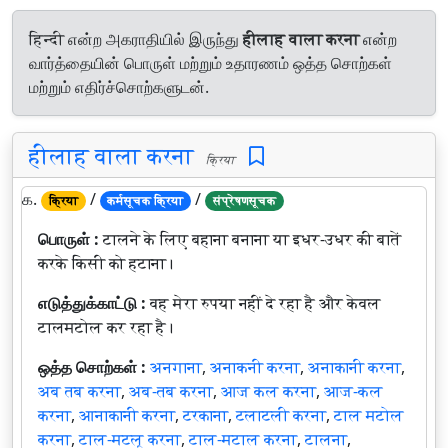
हिन्दी என்ற அகராதியில் இருந்து
हीलाह वाला करना
என்ற
வார்த்தையின் பொருள் மற்றும் உதாரணம் ஒத்த சொற்கள்
மற்றும் எதிர்ச்சொற்களுடன்.
हीलाह वाला करना
क्रिया
௧.
/
/
क्रिया
कर्मसूचक क्रिया
संप्रेषणसूचक
பொருள் :
टालने के लिए बहाना बनाना या इधर-उधर की बातें
करके किसी को हटाना।
எடுத்துக்காட்டு :
वह मेरा रुपया नहीं दे रहा है और केवल
टालमटोल कर रहा है।
ஒத்த சொற்கள் :
अनगाना
,
अनाकनी करना
,
अनाकानी करना
,
अब तब करना
,
अब-तब करना
,
आज कल करना
,
आज-कल
करना
,
आनाकानी करना
,
टरकाना
,
टलाटली करना
,
टाल मटोल
करना
,
टाल-मटलू करना
,
टाल-मटाल करना
,
टालना
,