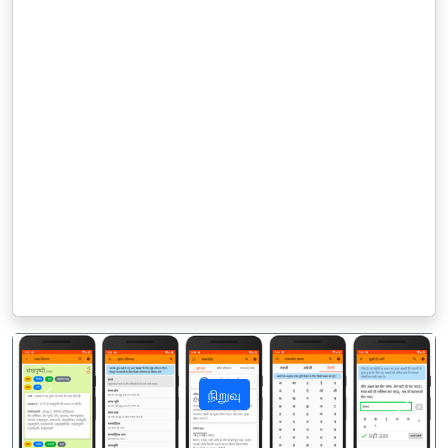
நிறுவு
पिछला
अगला