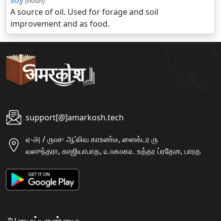
soy
(noun)
A source of oil. Used for forage and soil
improvement and as food.
support[@]amarkosh.tech
ஏ-௮ / ௫௦௪ ஆʼலிவ காஉண்டீ, ஸைக்டர ௫
வஸுந்தரா, காஜியாபாத, ௨௦௧௦௧௨ உத்தர ப்ரதேஶ, பாரத
அமைப்பான்மை