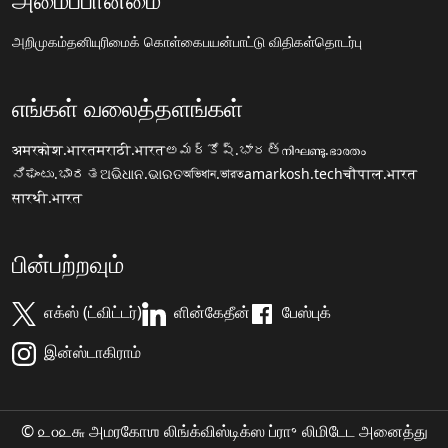
அறிமுகம்
தனியுரிமைக் கொள்கை
பயன்பாட்டு விதிகள்
தொடர்பு
எங்கள் வலைத்தளங்கள்
अमरकोश.भारत
मराठी.भारत
అమర్కోష్.భారత్
നിഘണ്ടു.ഭാരതം
ನಿಘಂಟು.ಭಾರತ
ଅଭିଧାନ.ଭାରତ
অভিধান.ভারত
amarkosh.tech
चौपाल.भारत
सारथी.भारत
பின்பற்றவும்
எக்ஸ் (ட்விட்டர்)
ளின்கேதீன்
பேஸ்புக்
இன்ஸ்டாகிராம்
© ௨௦௨௬ அமரகோஶ லிங்க்விஸ்டிக்ஸ ப்ரா॰ லிமிடேட அனைத்து