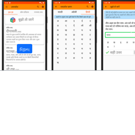
अ
நிறுவு