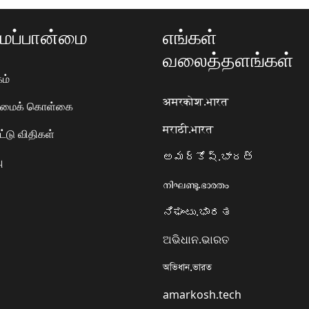
ப்பான்மை
எங்கள்
வலைத்தளங்கள்
ம்
अमरकोश.भारत
ரிமைக் கொள்கை
मराठी.भारत
ட்டு விதிகள்
అమర్కోష్.భారత్
ு
നിഘണ്ടു.ഭാരതം
ನಿಘಂಟು.ಭಾರತ
ଅଭିଧାନ.ଭାରତ
অভিধান.ভারত
amarkosh.tech