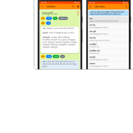
पिछला