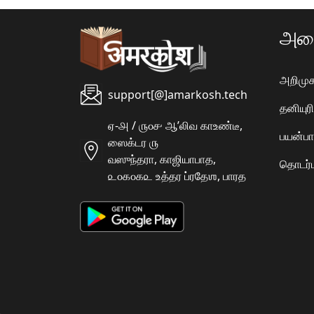
அமை
அறிமுக
support[@]amarkosh.tech
தனியு
ஏ-௮ / ௫௦௪ ஆʼலிவ காஉண்டீ,
பயன்பா
ஸைக்டர ௫
வஸுந்தரா, காஜியாபாத,
தொடர்ப
௨௦௧௦௧௨ உத்தர ப்ரதேஶ, பாரத