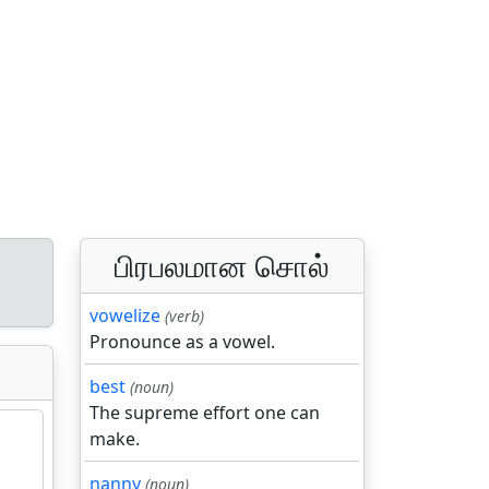
பிரபலமான சொல்
vowelize
(verb)
Pronounce as a vowel.
best
(noun)
The supreme effort one can
make.
nanny
(noun)