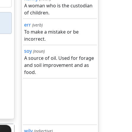
A woman who is the custodian
of children.
err
(verb)
To make a mistake or be
incorrect.
soy
(noun)
A source of oil. Used for forage
and soil improvement and as
food.
wily
(adjective)