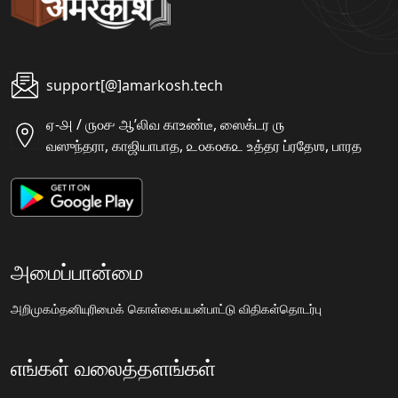
support[@]amarkosh.tech
ஏ-௮ / ௫௦௪ ஆʼலிவ காஉண்டீ, ஸைக்டர ௫
வஸுந்தரா, காஜியாபாத, ௨௦௧௦௧௨ உத்தர ப்ரதேஶ, பாரத
அமைப்பான்மை
அறிமுகம்
தனியுரிமைக் கொள்கை
பயன்பாட்டு விதிகள்
தொடர்பு
எங்கள் வலைத்தளங்கள்