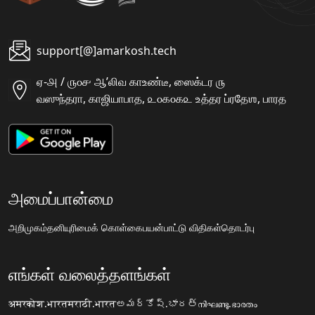
support[@]amarkosh.tech
ஏ-௮ / ௫௦௪ ஆʼலிவ காஉண்டீ, ஸைக்டர ௫
வஸுந்தரா, காஜியாபாத, ௨௦௧௦௧௨ உத்தர ப்ரதேஶ, பாரத
அமைப்பான்மை
அறிமுகம்
தனியுரிமைக் கொள்கை
பயன்பாட்டு விதிகள்
தொடர்பு
எங்கள் வலைத்தளங்கள்
अमरकोश.भारत
मराठी.भारत
అమర్కోష్.భారత్
നിഘണ്ടു.ഭാരതം