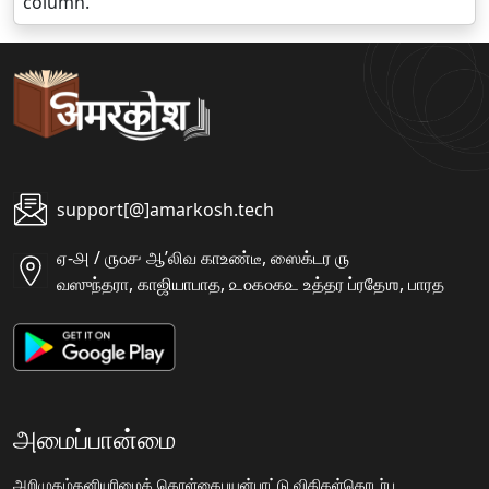
column.
support[@]amarkosh.tech
ஏ-௮ / ௫௦௪ ஆʼலிவ காஉண்டீ, ஸைக்டர ௫
வஸுந்தரா, காஜியாபாத, ௨௦௧௦௧௨ உத்தர ப்ரதேஶ, பாரத
அமைப்பான்மை
அறிமுகம்
தனியுரிமைக் கொள்கை
பயன்பாட்டு விதிகள்
தொடர்பு