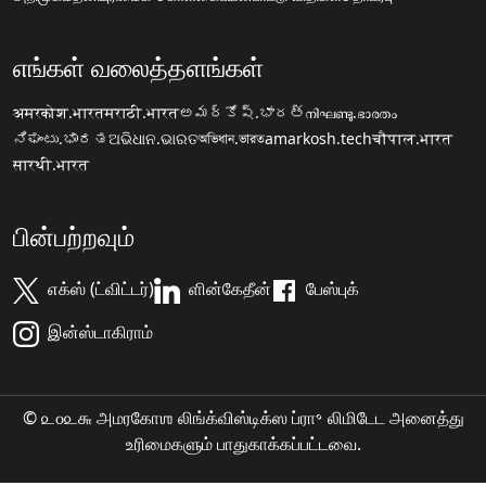
எங்கள் வலைத்தளங்கள்
अमरकोश.भारत
मराठी.भारत
అమర్కోష్.భారత్
നിഘണ്ടു.ഭാരതം
ನಿಘಂಟು.ಭಾರತ
ଅଭିଧାନ.ଭାରତ
অভিধান.ভারত
amarkosh.tech
चौपाल.भारत
सारथी.भारत
பின்பற்றவும்
எக்ஸ் (ட்விட்டர்)
ளின்கேதீன்
பேஸ்புக்
இன்ஸ்டாகிராம்
© ௨௦௨௬ அமரகோஶ லிங்க்விஸ்டிக்ஸ ப்ரா॰ லிமிடேட அனைத்து
உரிமைகளும் பாதுகாக்கப்பட்டவை.