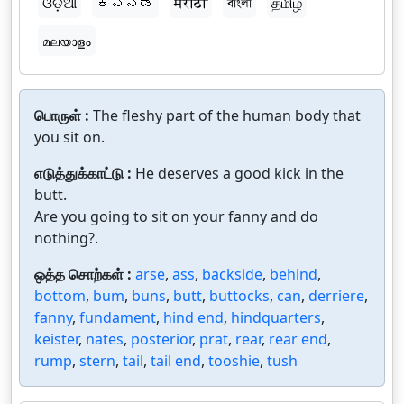
ଓଡ଼ିଆ
ಕನ್ನಡ
मराठी
বাংলা
தமிழ்
മലയാളം
பொருள் :
The fleshy part of the human body that
you sit on.
எடுத்துக்காட்டு :
He deserves a good kick in the
butt.
Are you going to sit on your fanny and do
nothing?.
ஒத்த சொற்கள் :
arse
,
ass
,
backside
,
behind
,
bottom
,
bum
,
buns
,
butt
,
buttocks
,
can
,
derriere
,
fanny
,
fundament
,
hind end
,
hindquarters
,
keister
,
nates
,
posterior
,
prat
,
rear
,
rear end
,
rump
,
stern
,
tail
,
tail end
,
tooshie
,
tush