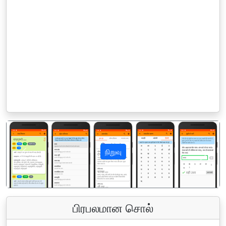
நிறுவு
पिछला
अगला
பிரபலமான சொல்