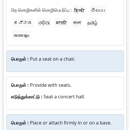
பிற மொழிகளில் மொழிபெயர்ப்பு :
हिन्दी
తెలుగు
ಕನ್ನಡ
ଓଡ଼ିଆ
मराठी
বাংলা
தமிழ்
മലയാളം
பொருள் :
Put a seat on a chair.
பொருள் :
Provide with seats.
எடுத்துக்காட்டு :
Seat a concert hall.
பொருள் :
Place or attach firmly in or on a base.