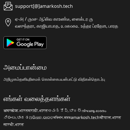
support[@]amarkosh.tech
ஏ-௮ / ௫௦௪ ஆʼலிவ காஉண்டீ, ஸைக்டர ௫
வஸுந்தரா, காஜியாபாத, ௨௦௧௦௧௨ உத்தர ப்ரதேஶ, பாரத
அமைப்பான்மை
அறிமுகம்
தனியுரிமைக் கொள்கை
பயன்பாட்டு விதிகள்
தொடர்பு
எங்கள் வலைத்தளங்கள்
अमरकोश.भारत
मराठी.भारत
అమర్కోష్.భారత్
നിഘണ്ടു.ഭാരതം
ನಿಘಂಟು.ಭಾರತ
ଅଭିଧାନ.ଭାରତ
অভিধান.ভারত
amarkosh.tech
चौपाल.भारत
सारथी.भारत