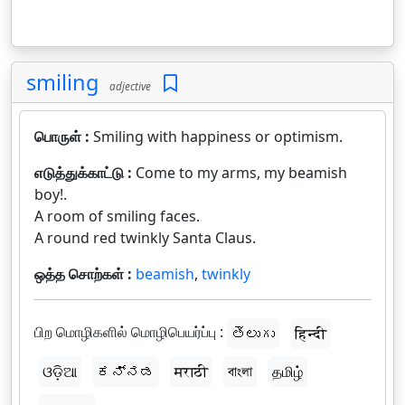
smiling
adjective
பொருள் :
Smiling with happiness or optimism.
எடுத்துக்காட்டு :
Come to my arms, my beamish
boy!.
A room of smiling faces.
A round red twinkly Santa Claus.
ஒத்த சொற்கள் :
beamish
,
twinkly
பிற மொழிகளில் மொழிபெயர்ப்பு :
తెలుగు
हिन्दी
ଓଡ଼ିଆ
ಕನ್ನಡ
मराठी
বাংলা
தமிழ்