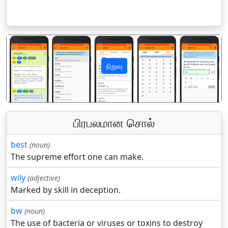
நிறுவு
पिछला
अगला
பிரபலமான சொல்
best
(noun)
The supreme effort one can make.
wily
(adjective)
Marked by skill in deception.
bw
(noun)
The use of bacteria or viruses or toxins to destroy