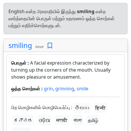
English என்ற அகராதியில் இருந்து
smiling
என்ற
வார்த்தையின் பொருள் மற்றும் உதாரணம் ஒத்த சொற்கள்
மற்றும் எதிர்ச்சொற்களுடன்.
smiling
noun
பொருள் :
A facial expression characterized by
turning up the corners of the mouth. Usually
shows pleasure or amusement.
ஒத்த சொற்கள் :
grin
,
grinning
,
smile
பிற மொழிகளில் மொழிபெயர்ப்பு :
తెలుగు
हिन्दी
ಕನ್ನಡ
ଓଡ଼ିଆ
मराठी
বাংলা
தமிழ்