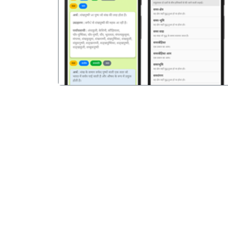
पिछला