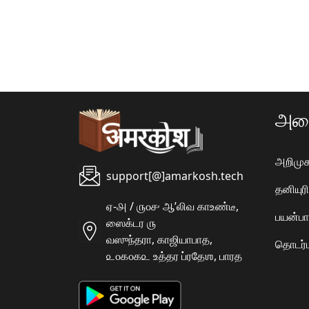
அமை
அறிமுக
support[@]amarkosh.tech
தனியு
ஏ-௮ / ௫௦௪ ஆʼலிவ காஉண்டீ,
பயன்பா
ஸைக்டர ௫
வஸுந்தரா, காஜியாபாத,
தொடர்ப
௨௦௧௦௧௨ உத்தர ப்ரதேஶ, பாரத