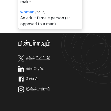
make.
woman
(noun)
An adult female person (as
opposed to a man).
பின்பற்றவும்
எக்ஸ் (ட்விட்டர்)
ளின்கேதீன்
பேஸ்புக்
இன்ஸ்டாகிராம்