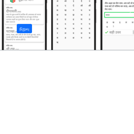
अ
நிறுவு