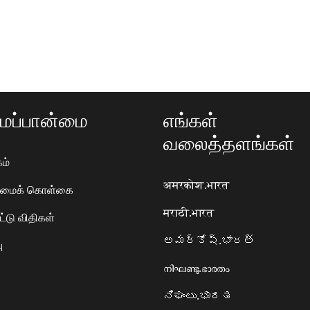
ப்பான்மை
எங்கள்
வலைத்தளங்கள்
ம்
अमरकोश.भारत
ரிமைக் கொள்கை
मराठी.भारत
ட்டு விதிகள்
అమర్కోష్.భారత్
ு
നിഘണ്ടു.ഭാരതം
ನಿಘಂಟು.ಭಾರತ