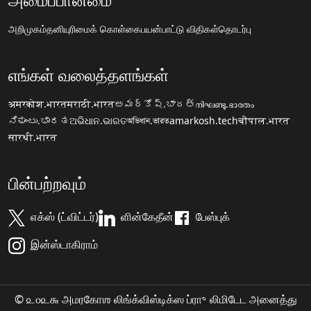
அறிமுகம்
தனியுரிமைக் கொள்கை
பயன்பாட்டு விதிகள்
தொடர்பு
எங்கள் வலைத்தளங்கள்
अमरकोश.भारत
मराठी.भारत
అమర్కోష్.భారత్
നിഘണ്ടു.ഭാരതം
ನಿಘಂಟು.ಭಾರತ
ଅଭିଧାନ.ଭାରତ
অভিধান.ভারত
amarkosh.tech
चौपाल.भारत
सारथी.भारत
பின்பற்றவும்
எக்ஸ் (ட்விட்டர்)
ளின்கேதீன்
பேஸ்புக்
இன்ஸ்டாகிராம்
© ௨௦௨௬ அமரகோஶ லிங்க்விஸ்டிக்ஸ ப்ரா॰ லிமிடேட அனைத்து