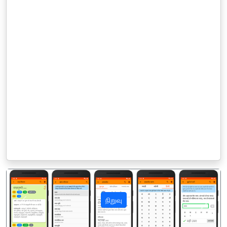
நிறுவு
पिछला
अगला