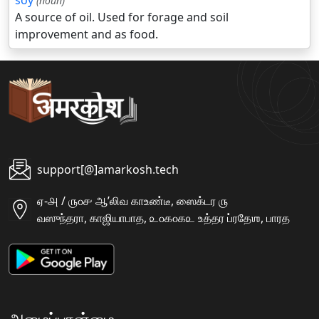
soy
(noun)
A source of oil. Used for forage and soil
improvement and as food.
support[@]amarkosh.tech
ஏ-௮ / ௫௦௪ ஆʼலிவ காஉண்டீ, ஸைக்டர ௫
வஸுந்தரா, காஜியாபாத, ௨௦௧௦௧௨ உத்தர ப்ரதேஶ, பாரத
அமைப்பான்மை