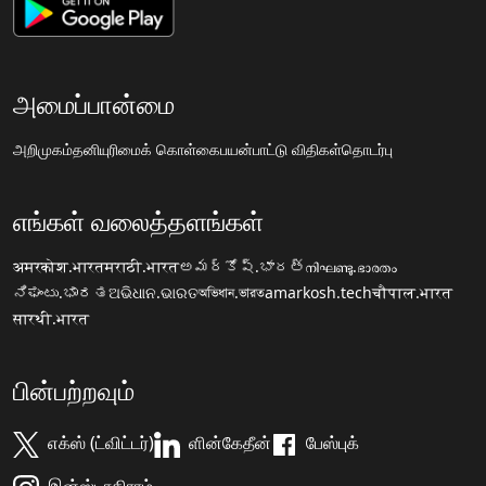
அமைப்பான்மை
அறிமுகம்
தனியுரிமைக் கொள்கை
பயன்பாட்டு விதிகள்
தொடர்பு
எங்கள் வலைத்தளங்கள்
अमरकोश.भारत
मराठी.भारत
అమర్కోష్.భారత్
നിഘണ്ടു.ഭാരതം
ನಿಘಂಟು.ಭಾರತ
ଅଭିଧାନ.ଭାରତ
অভিধান.ভারত
amarkosh.tech
चौपाल.भारत
सारथी.भारत
பின்பற்றவும்
எக்ஸ் (ட்விட்டர்)
ளின்கேதீன்
பேஸ்புக்