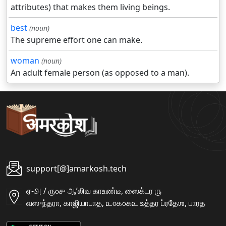
attributes) that makes them living beings.
best
(noun)
The supreme effort one can make.
woman
(noun)
An adult female person (as opposed to a man).
support[@]amarkosh.tech
ஏ-௮ / ௫௦௪ ஆʼலிவ காஉண்டீ, ஸைக்டர ௫
வஸுந்தரா, காஜியாபாத, ௨௦௧௦௧௨ உத்தர ப்ரதேஶ, பாரத