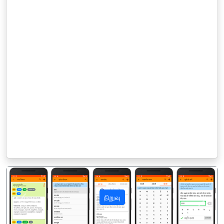
நிறுவு
पिछला
अगला