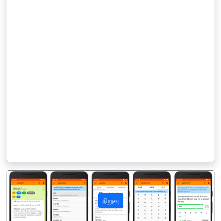
நிறுவு
पिछला
अगला