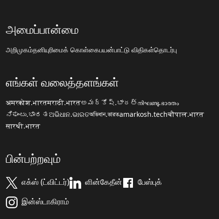
அமைப்பான்மை
அறிமுகம்
தனியுரிமைக் கொள்கை
பயன்பாட்டு விதிகள்
தொடர்பு
எங்கள் வலைத்தளங்கள்
अमरकोश.भारत
मराठी.भारत
అమర్కోష్.భారత్
നിഘണ്ടു.ഭാരതം
ನಿಘಂಟು.ಭಾರತ
ଅଭିଧାନ.ଭାରତ
অভিধান.ভারত
amarkosh.tech
चौपाल.भारत
सारथी.भारत
பின்பற்றவும்
எக்ஸ் (ட்விட்டர்)
ளின்கேதீன்
பேஸ்புக்
இன்ஸ்டாகிராம்