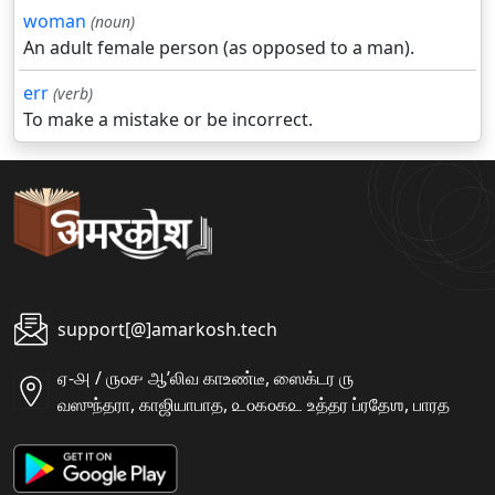
woman
(noun)
An adult female person (as opposed to a man).
err
(verb)
To make a mistake or be incorrect.
support[@]amarkosh.tech
ஏ-௮ / ௫௦௪ ஆʼலிவ காஉண்டீ, ஸைக்டர ௫
வஸுந்தரா, காஜியாபாத, ௨௦௧௦௧௨ உத்தர ப்ரதேஶ, பாரத