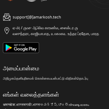
support[@]amarkosh.tech
ஏ-௮ / ௫௦௪ ஆʼலிவ காஉண்டீ, ஸைக்டர ௫
வஸுந்தரா, காஜியாபாத, ௨௦௧௦௧௨ உத்தர ப்ரதேஶ, பாரத
அமைப்பான்மை
அறிமுகம்
தனியுரிமைக் கொள்கை
பயன்பாட்டு விதிகள்
தொடர்பு
எங்கள் வலைத்தளங்கள்
अमरकोश.भारत
मराठी.भारत
అమర్కోష్.భారత్
നിഘണ്ടു.ഭാരതം