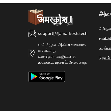
அமை
அறிமுக
support[@]amarkosh.tech
தனியு
ஏ-௮ / ௫௦௪ ஆʼலிவ காஉண்டீ,
பயன்பா
ஸைக்டர ௫
வஸுந்தரா, காஜியாபாத,
தொடர்ப
௨௦௧௦௧௨ உத்தர ப்ரதேஶ, பாரத