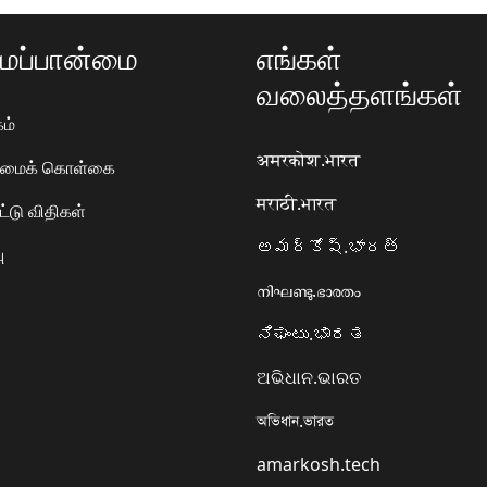
ப்பான்மை
எங்கள்
வலைத்தளங்கள்
ம்
अमरकोश.भारत
ரிமைக் கொள்கை
मराठी.भारत
ட்டு விதிகள்
అమర్కోష్.భారత్
ு
നിഘണ്ടു.ഭാരതം
ನಿಘಂಟು.ಭಾರತ
ଅଭିଧାନ.ଭାରତ
অভিধান.ভারত
amarkosh.tech