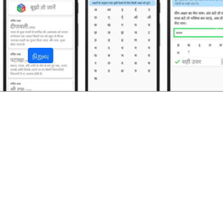
अ
நிறுவு