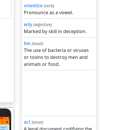
vowelize
(verb)
Pronounce as a vowel.
wily
(adjective)
Marked by skill in deception.
bw
(noun)
The use of bacteria or viruses
or toxins to destroy men and
animals or food.
act
(noun)
A legal document codifying the