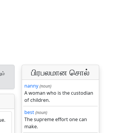
பிரபலமான சொல்
ும்
nanny
(noun)
A woman who is the custodian
of children.
best
(noun)
The supreme effort one can
ue.
make.