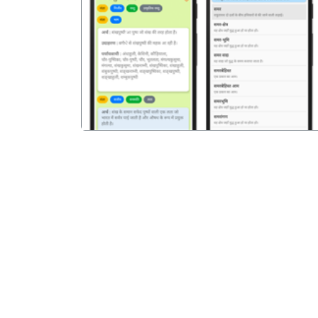
पिछला