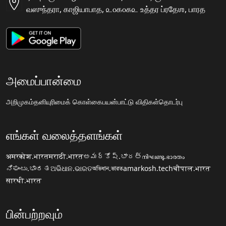
வஸுந்தரா, காஜியாபாத, ௨௦௧௦௧௨ உத்தர ப்ரதேஶ, பாரத
அமைப்பான்மை
அறிமுகம்
தனியுரிமைக் கொள்கை
பயன்பாட்டு விதிகள்
தொடர்பு
எங்கள் வலைத்தளங்கள்
अमरकोश.भारत
मराठी.भारत
అమర్కోష్.భారత్
നിഘണ്ടു.ഭാരതം
ನಿಘಂಟು.ಭಾರತ
ଅଭିଧାନ.ଭାରତ
অভিধান.ভারত
amarkosh.tech
चौपाल.भारत
सारथी.भारत
பின்பற்றவும்