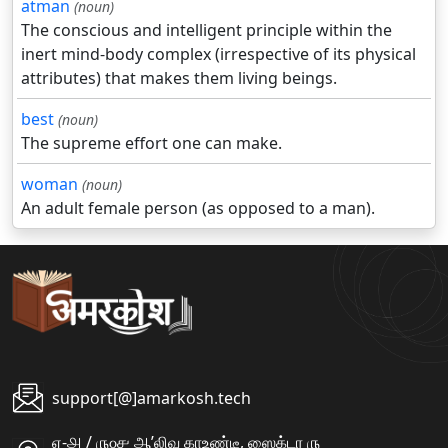
atman
(noun)
The conscious and intelligent principle within the
inert mind-body complex (irrespective of its physical
attributes) that makes them living beings.
best
(noun)
The supreme effort one can make.
woman
(noun)
An adult female person (as opposed to a man).
support[@]amarkosh.tech
ஏ-௮ / ௫௦௪ ஆʼலிவ காஉண்டீ, ஸைக்டர ௫