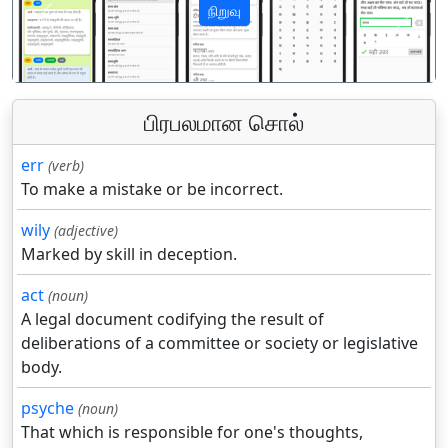
நிறுவு
पिछला
अगला
பிரபலமான சொல்
err
(verb)
To make a mistake or be incorrect.
wily
(adjective)
Marked by skill in deception.
act
(noun)
A legal document codifying the result of
deliberations of a committee or society or legislative
body.
psyche
(noun)
That which is responsible for one's thoughts,