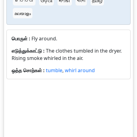
ಕನ್ನಡ
ଓଡ଼ିଆ
मराठी
বাংলা
தமிழ்
മലയാളം
பொருள் :
Fly around.
எடுத்துக்காட்டு :
The clothes tumbled in the dryer.
Rising smoke whirled in the air.
ஒத்த சொற்கள் :
tumble
,
whirl around