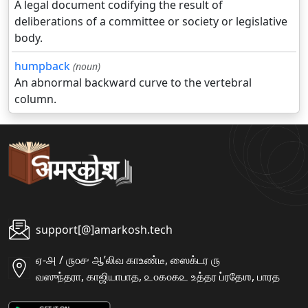
A legal document codifying the result of
deliberations of a committee or society or legislative
body.
humpback
(noun)
An abnormal backward curve to the vertebral
column.
support[@]amarkosh.tech
ஏ-௮ / ௫௦௪ ஆʼலிவ காஉண்டீ, ஸைக்டர ௫
வஸுந்தரா, காஜியாபாத, ௨௦௧௦௧௨ உத்தர ப்ரதேஶ, பாரத