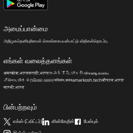
அமைப்பான்மை
அறிமுகம்
தனியுரிமைக் கொள்கை
பயன்பாட்டு விதிகள்
தொடர்பு
எங்கள் வலைத்தளங்கள்
अमरकोश.भारत
मराठी.भारत
అమర్కోష్.భారత్
നിഘണ്ടു.ഭാരതം
ನಿಘಂಟು.ಭಾರತ
ଅଭିଧାନ.ଭାରତ
অভিধান.ভারত
amarkosh.tech
चौपाल.भारत
सारथी.भारत
பின்பற்றவும்
எக்ஸ் (ட்விட்டர்)
ளின்கேதீன்
பேஸ்புக்