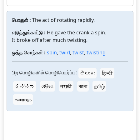
பொருள் :
The act of rotating rapidly.
எடுத்துக்காட்டு :
He gave the crank a spin.
It broke off after much twisting.
ஒத்த சொற்கள் :
spin
,
twirl
,
twist
,
twisting
பிற மொழிகளில் மொழிபெயர்ப்பு :
తెలుగు
हिन्दी
ಕನ್ನಡ
ଓଡ଼ିଆ
मराठी
বাংলা
தமிழ்
മലയാളം