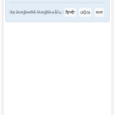
பிற மொழிகளில் மொழிபெயர்ப்பு :
हिन्दी
ଓଡ଼ିଆ
বাংলা