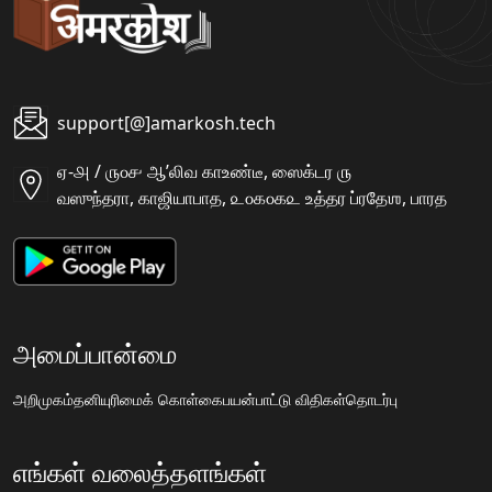
support[@]amarkosh.tech
ஏ-௮ / ௫௦௪ ஆʼலிவ காஉண்டீ, ஸைக்டர ௫
வஸுந்தரா, காஜியாபாத, ௨௦௧௦௧௨ உத்தர ப்ரதேஶ, பாரத
அமைப்பான்மை
அறிமுகம்
தனியுரிமைக் கொள்கை
பயன்பாட்டு விதிகள்
தொடர்பு
எங்கள் வலைத்தளங்கள்