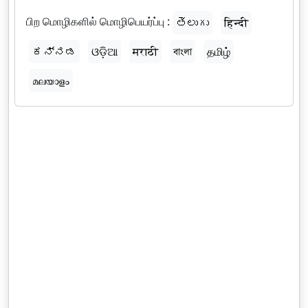
பிற மொழிகளில் மொழிபெயர்ப்பு :
తెలుగు
हिन्दी
ಕನ್ನಡ
ଓଡ଼ିଆ
मराठी
বাংলা
தமிழ்
മലയാളം