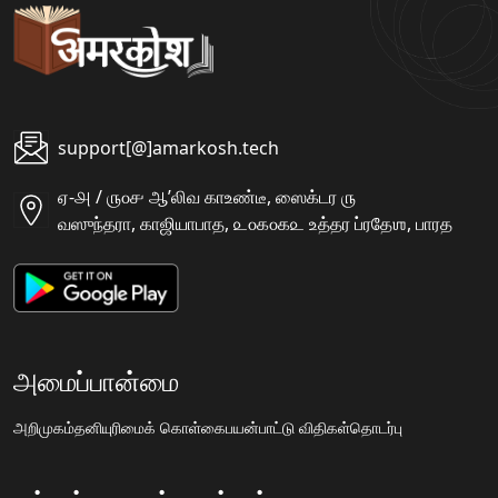
support[@]amarkosh.tech
ஏ-௮ / ௫௦௪ ஆʼலிவ காஉண்டீ, ஸைக்டர ௫
வஸுந்தரா, காஜியாபாத, ௨௦௧௦௧௨ உத்தர ப்ரதேஶ, பாரத
அமைப்பான்மை
அறிமுகம்
தனியுரிமைக் கொள்கை
பயன்பாட்டு விதிகள்
தொடர்பு