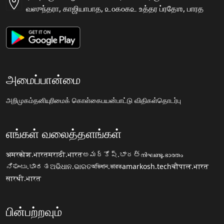
வஸுந்தரா, காஜியாபாத, ௨௦௧௦௧௨ உத்தர ப்ரதேஶ, பாரத
அமைப்பான்மை
அறிமுகம்
தனியுரிமைக் கொள்கை
பயன்பாட்டு விதிகள்
தொடர்பு
எங்கள் வலைத்தளங்கள்
अमरकोश.भारत
मराठी.भारत
అమర్కోష్.భారత్
നിഘണ്ടു.ഭാരതം
ನಿಘಂಟು.ಭಾರತ
ଅଭିଧାନ.ଭାରତ
অভিধান.ভারত
amarkosh.tech
चौपाल.भारत
सारथी.भारत
பின்பற்றவும்