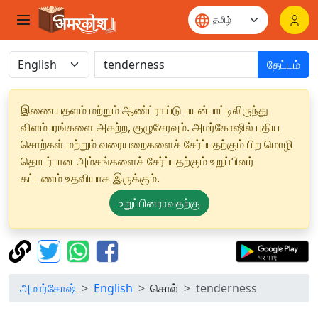
தேட்டம்
இணையதளம் மற்றும் ஆண்ட்ராய்டு பயன்பாட்டிலிருந்து
விளம்பரங்களை அகற்ற, குழுசேரவும். அமர்கோஷில் புதிய
சொற்கள் மற்றும் வரையறைகளைச் சேர்ப்பதற்கும் பிற மொழி
தொடர்பான அம்சங்களைச் சேர்ப்பதற்கும் உறுப்பினர்
கட்டணம் உதவியாக இருக்கும்.
உறுப்பினராவதற்கு
அமார்கோஷ்
English
சொல்
tenderness