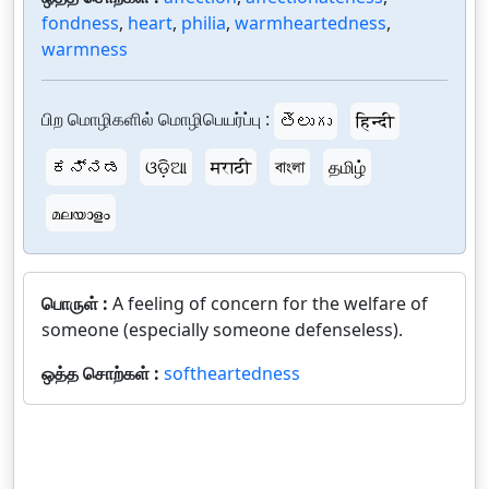
fondness
,
heart
,
philia
,
warmheartedness
,
warmness
பிற மொழிகளில் மொழிபெயர்ப்பு :
తెలుగు
हिन्दी
ಕನ್ನಡ
ଓଡ଼ିଆ
मराठी
বাংলা
தமிழ்
മലയാളം
பொருள் :
A feeling of concern for the welfare of
someone (especially someone defenseless).
ஒத்த சொற்கள் :
softheartedness