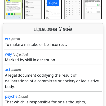
நிறுவு
पिछला
अगला
பிரபலமான சொல்
err
(verb)
To make a mistake or be incorrect.
wily
(adjective)
Marked by skill in deception.
act
(noun)
A legal document codifying the result of
deliberations of a committee or society or legislative
body.
psyche
(noun)
That which is responsible for one's thoughts,