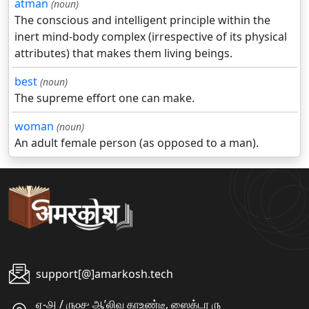
atman
(noun)
The conscious and intelligent principle within the
inert mind-body complex (irrespective of its physical
attributes) that makes them living beings.
best
(noun)
The supreme effort one can make.
woman
(noun)
An adult female person (as opposed to a man).
support[@]amarkosh.tech
ஏ-௮ / ௫௦௪ ஆʼலிவ காஉண்டீ, ஸைக்டர ௫