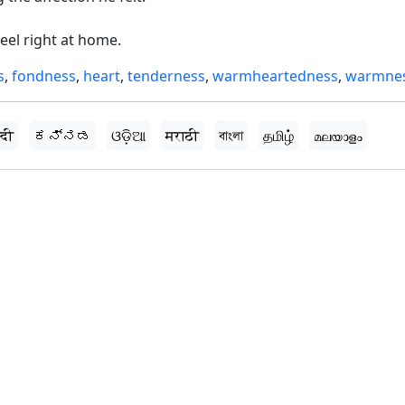
el right at home.
s
,
fondness
,
heart
,
tenderness
,
warmheartedness
,
warmne
्दी
ಕನ್ನಡ
ଓଡ଼ିଆ
मराठी
বাংলা
தமிழ்
മലയാളം