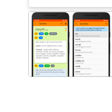
पिछला