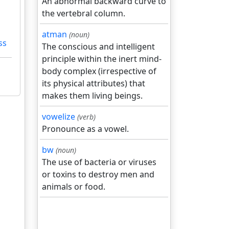
An abnormal backward curve to
the vertebral column.
atman
(noun)
ss
The conscious and intelligent
principle within the inert mind-
body complex (irrespective of
its physical attributes) that
makes them living beings.
vowelize
(verb)
Pronounce as a vowel.
bw
(noun)
The use of bacteria or viruses
or toxins to destroy men and
animals or food.