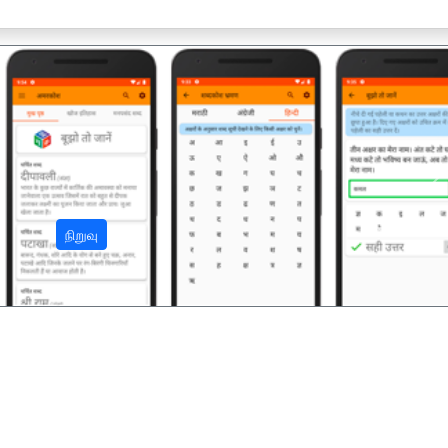
अ
நிறுவு