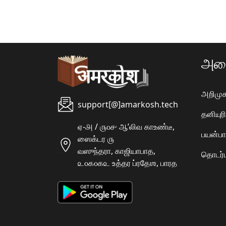
அமை
அறிமுக
support[@]amarkosh.tech
தனியு
ஏ-௮ / ௫௦௪ ஆʼலிவ காஉண்டீ,
பயன்பா
ஸைக்டர ௫
வஸுந்தரா, காஜியாபாத,
தொடர்ப
௨௦௧௦௧௨ உத்தர ப்ரதேஶ, பாரத