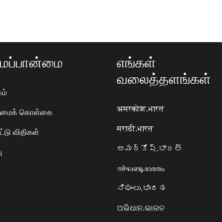
ப்பான்மை
எங்கள்
வலைத்தளங்கள்
ம்
अमरकोश.भारत
ரிமைக் கொள்கை
मराठी.भारत
ட்டு விதிகள்
అమర్కోష్.భారత్
ு
നിഘണ്ടു.ഭാരതം
ನಿಘಂಟು.ಭಾರತ
ଅଭିଧାନ.ଭାରତ