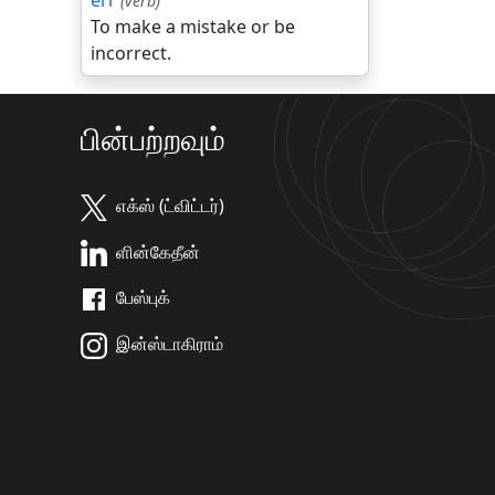
err
(verb)
To make a mistake or be
incorrect.
பின்பற்றவும்
எக்ஸ் (ட்விட்டர்)
ளின்கேதீன்
பேஸ்புக்
இன்ஸ்டாகிராம்