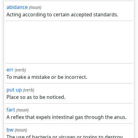
abidance
(noun)
Acting according to certain accepted standards.
err
(verb)
To make a mistake or be incorrect.
put up
(verb)
Place so as to be noticed.
fart
(noun)
A reflex that expels intestinal gas through the anus.
bw
(noun)
The use of bacteria or viruses or toxins to destroy