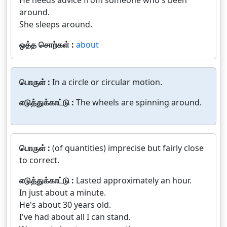
He needs advice from someone who's been
around.
She sleeps around.
ஒத்த சொற்கள் :
about
பொருள் :
In a circle or circular motion.
எடுத்துக்காட்டு :
The wheels are spinning around.
பொருள் :
(of quantities) imprecise but fairly close
to correct.
எடுத்துக்காட்டு :
Lasted approximately an hour.
In just about a minute.
He's about 30 years old.
I've had about all I can stand.