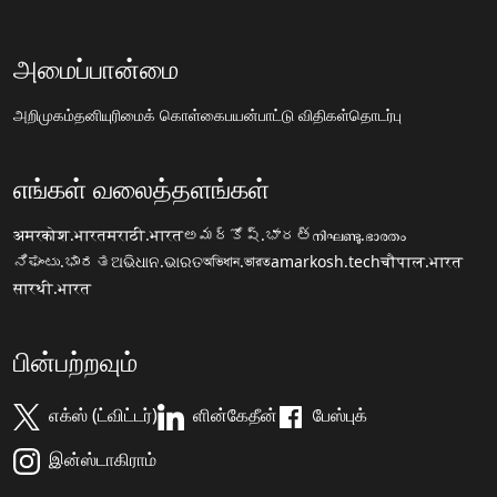
அமைப்பான்மை
அறிமுகம்
தனியுரிமைக் கொள்கை
பயன்பாட்டு விதிகள்
தொடர்பு
எங்கள் வலைத்தளங்கள்
अमरकोश.भारत
मराठी.भारत
అమర్కోష్.భారత్
നിഘണ്ടു.ഭാരതം
ನಿಘಂಟು.ಭಾರತ
ଅଭିଧାନ.ଭାରତ
অভিধান.ভারত
amarkosh.tech
चौपाल.भारत
सारथी.भारत
பின்பற்றவும்
எக்ஸ் (ட்விட்டர்)
ளின்கேதீன்
பேஸ்புக்
இன்ஸ்டாகிராம்