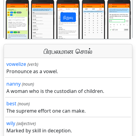
நிறுவு
पिछला
अगला
பிரபலமான சொல்
vowelize
(verb)
Pronounce as a vowel.
nanny
(noun)
A woman who is the custodian of children.
best
(noun)
The supreme effort one can make.
wily
(adjective)
Marked by skill in deception.