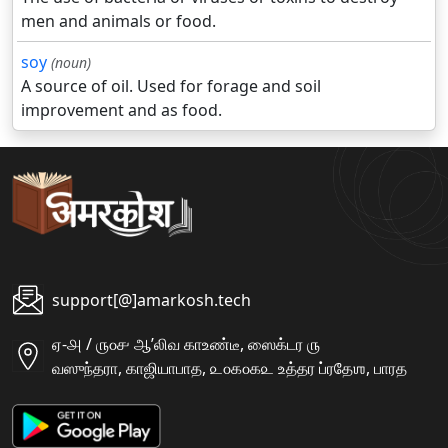
men and animals or food.
soy
(noun)
A source of oil. Used for forage and soil
improvement and as food.
support[@]amarkosh.tech
ஏ-௮ / ௫௦௪ ஆʼலிவ காஉண்டீ, ஸைக்டர ௫
வஸுந்தரா, காஜியாபாத, ௨௦௧௦௧௨ உத்தர ப்ரதேஶ, பாரத