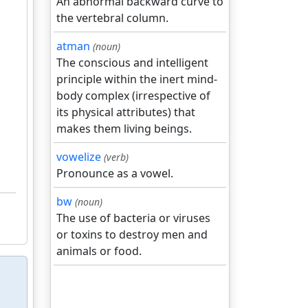
An abnormal backward curve to
the vertebral column.
atman
(noun)
The conscious and intelligent
principle within the inert mind-
body complex (irrespective of
its physical attributes) that
makes them living beings.
vowelize
(verb)
Pronounce as a vowel.
bw
(noun)
The use of bacteria or viruses
or toxins to destroy men and
animals or food.