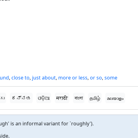
ound
,
close to
,
just about
,
more or less
,
or so
,
some
గు
ಕನ್ನಡ
ଓଡ଼ିଆ
मराठी
বাংলা
தமிழ்
മലയാളം
gh' is an informal variant for `roughly').
ide.