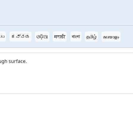
గు
ಕನ್ನಡ
ଓଡ଼ିଆ
मराठी
বাংলা
தமிழ்
മലയാളം
ugh surface.