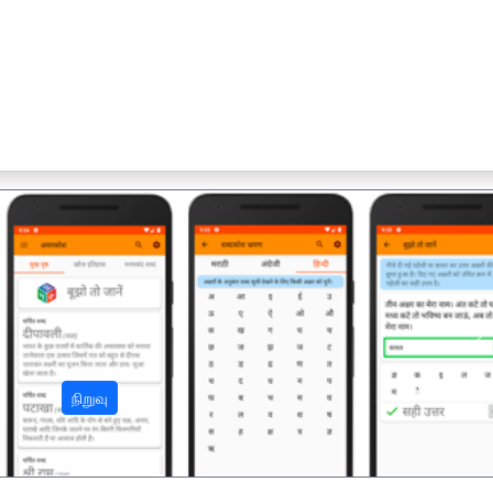
अ
நிறுவு