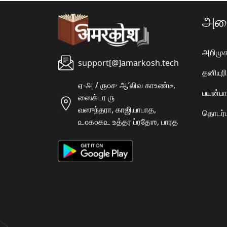
அமை
அறிமுக
support[@]amarkosh.tech
தனியு
ஏ-௮ / ௫௦௪ ஆʼலிவ காஉண்டீ,
பயன்பா
ஸைக்டர ௫
வஸுந்தரா, காஜியாபாத,
தொடர்ப
௨௦௧௦௧௨ உத்தர ப்ரதேஶ, பாரத