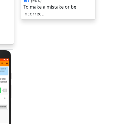
err
(verb)
To make a mistake or be
incorrect.
गला