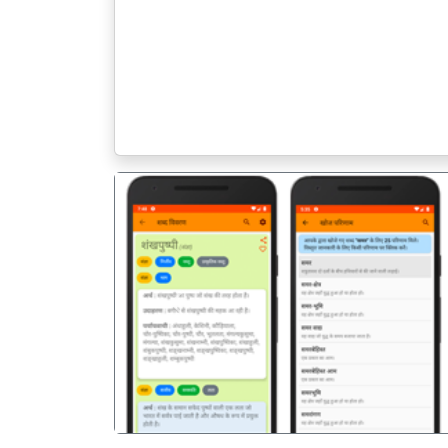
पिछला