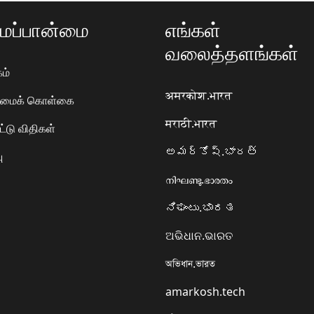
ப்பான்மை
எங்கள்
வலைத்தளங்கள்
ம்
अमरकोश.भारत
ரிமைக் கொள்கை
मराठी.भारत
ட்டு விதிகள்
అమర్కోష్.భారత్
ு
നിഘണ്ടു.ഭാരതം
ನಿಘಂಟು.ಭಾರತ
ଅଭିଧାନ.ଭାରତ
অভিধান.ভারত
amarkosh.tech