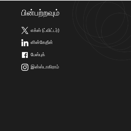
பின்பற்றவும்
எக்ஸ் (ட்விட்டர்)
ளின்கேதீன்
பேஸ்புக்
இன்ஸ்டாகிராம்