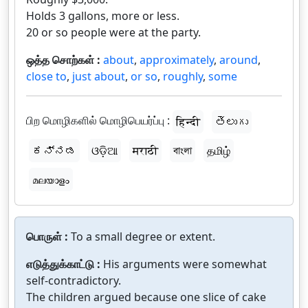
Holds 3 gallons, more or less.
20 or so people were at the party.
ஒத்த சொற்கள் :
about
,
approximately
,
around
,
close to
,
just about
,
or so
,
roughly
,
some
பிற மொழிகளில் மொழிபெயர்ப்பு :
हिन्दी
తెలుగు
ಕನ್ನಡ
ଓଡ଼ିଆ
मराठी
বাংলা
தமிழ்
മലയാളം
பொருள் :
To a small degree or extent.
எடுத்துக்காட்டு :
His arguments were somewhat
self-contradictory.
The children argued because one slice of cake