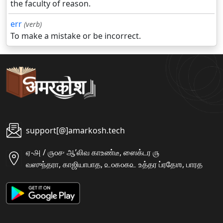
the faculty of reason.
err
(verb)
To make a mistake or be incorrect.
support[@]amarkosh.tech
ஏ-௮ / ௫௦௪ ஆʼலிவ காஉண்டீ, ஸைக்டர ௫
வஸுந்தரா, காஜியாபாத, ௨௦௧௦௧௨ உத்தர ப்ரதேஶ, பாரத