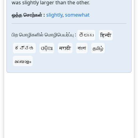
was slightly larger than the other.
ஒத்த சொற்கள் :
slightly
,
somewhat
பிற மொழிகளில் மொழிபெயர்ப்பு :
తెలుగు
हिन्दी
ಕನ್ನಡ
ଓଡ଼ିଆ
मराठी
বাংলা
தமிழ்
മലയാളം