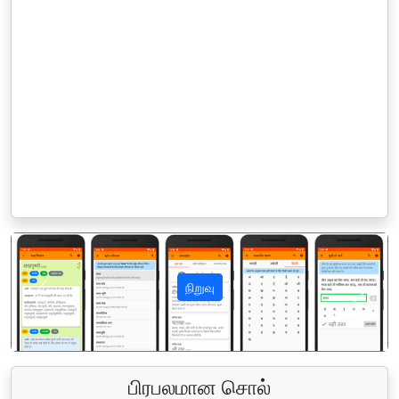
நிறுவு
पिछला
अगला
பிரபலமான சொல்