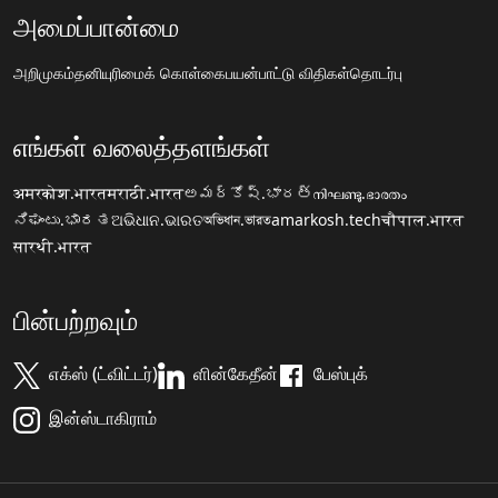
அமைப்பான்மை
அறிமுகம்
தனியுரிமைக் கொள்கை
பயன்பாட்டு விதிகள்
தொடர்பு
எங்கள் வலைத்தளங்கள்
अमरकोश.भारत
मराठी.भारत
అమర్కోష్.భారత్
നിഘണ്ടു.ഭാരതം
ನಿಘಂಟು.ಭಾರತ
ଅଭିଧାନ.ଭାରତ
অভিধান.ভারত
amarkosh.tech
चौपाल.भारत
सारथी.भारत
பின்பற்றவும்
எக்ஸ் (ட்விட்டர்)
ளின்கேதீன்
பேஸ்புக்
இன்ஸ்டாகிராம்