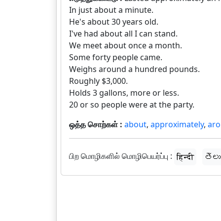
In just about a minute.
He's about 30 years old.
I've had about all I can stand.
We meet about once a month.
Some forty people came.
Weighs around a hundred pounds.
Roughly $3,000.
Holds 3 gallons, more or less.
20 or so people were at the party.
ஒத்த சொற்கள் :
about
,
approximately
,
ar
பிற மொழிகளில் மொழிபெயர்ப்பு :
हिन्दी
తెలు