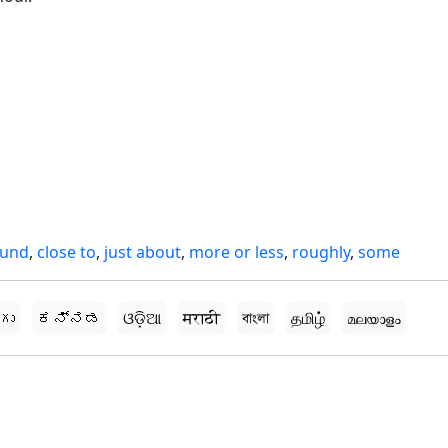
ound
,
close to
,
just about
,
more or less
,
roughly
,
some
గు
ಕನ್ನಡ
ଓଡ଼ିଆ
मराठी
বাংলা
தமிழ்
മലയാളം