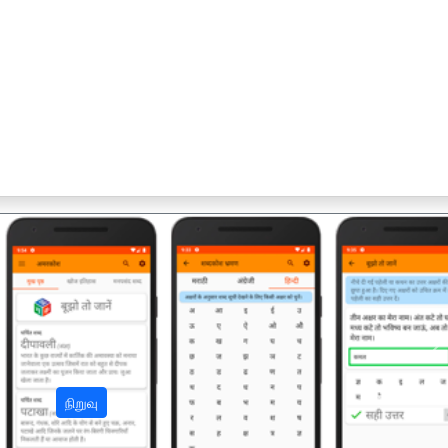
अ
நிறுவு