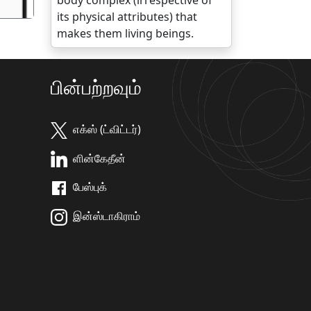
body complex (irrespective of
its physical attributes) that
makes them living beings.
பின்பற்றவும்
எக்ஸ் (ட்விட்டர்)
ளின்கேதீன்
பேஸ்புக்
இன்ஸ்டாகிராம்