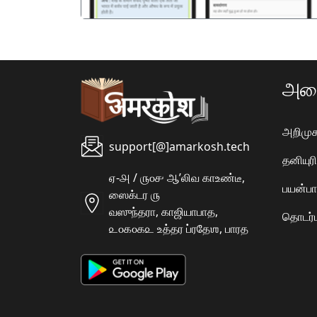
அமை
அறிமுக
support[@]amarkosh.tech
தனியு
ஏ-௮ / ௫௦௪ ஆʼலிவ காஉண்டீ,
பயன்பா
ஸைக்டர ௫
வஸுந்தரா, காஜியாபாத,
தொடர்ப
௨௦௧௦௧௨ உத்தர ப்ரதேஶ, பாரத