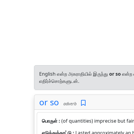
English என்ற அகராதியில் இருந்து
or so
என்ற 
எதிர்ச்சொற்களுடன்.
or so
adverb
பொருள் :
(of quantities) imprecise but fair
எடுத்துக்காட்டு :
Lasted approximately an 