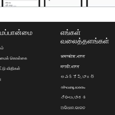
ப்பான்மை
எங்கள்
வலைத்தளங்கள்
ம்
अमरकोश.भारत
ரிமைக் கொள்கை
मराठी.भारत
ட்டு விதிகள்
అమర్కోష్.భారత్
ு
നിഘണ്ടു.ഭാരതം
ನಿಘಂಟು.ಭಾರತ
ଅଭିଧାନ.ଭାରତ