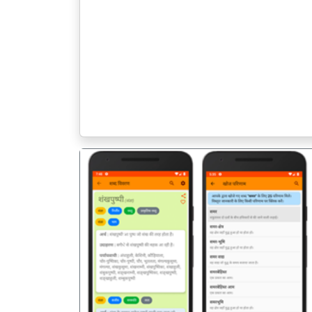
पिछला