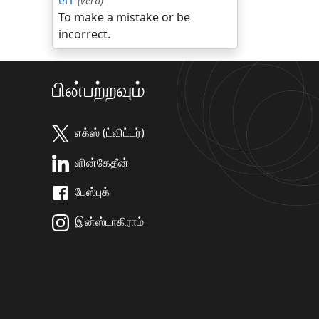
err
(verb)
To make a mistake or be
incorrect.
பின்பற்றவும்
எக்ஸ் (ட்விட்டர்)
ளின்கேதீன்
பேஸ்புக்
இன்ஸ்டாகிராம்