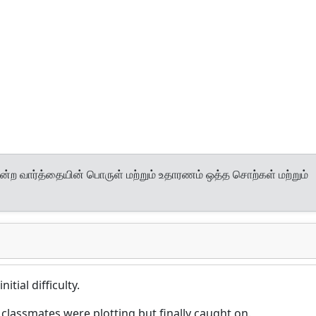
ன்ற வார்த்தையின் பொருள் மற்றும் உதாரணம் ஒத்த சொற்கள் மற்றும்
tial difficulty.
classmates were plotting but finally caught on.