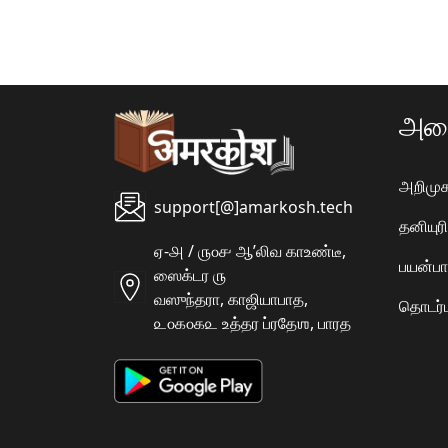
அமை
அறிமுக
support[@]amarkosh.tech
தனியு
ஏ-௮ / ௫௦௪ ஆʼலிவ காஉண்டீ,
பயன்பா
ஸைக்டர ௫
வஸுந்தரா, காஜியாபாத,
தொடர்ப
௨௦௧௦௧௨ உத்தர ப்ரதேஶ, பாரத