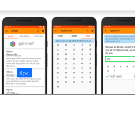
अ
நிறுவு