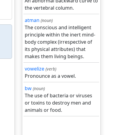
An abnormal backward curve to
the vertebral column.
atman
(noun)
The conscious and intelligent
principle within the inert mind-
body complex (irrespective of
its physical attributes) that
makes them living beings.
vowelize
(verb)
Pronounce as a vowel.
bw
(noun)
The use of bacteria or viruses
or toxins to destroy men and
animals or food.