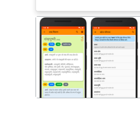
पिछला