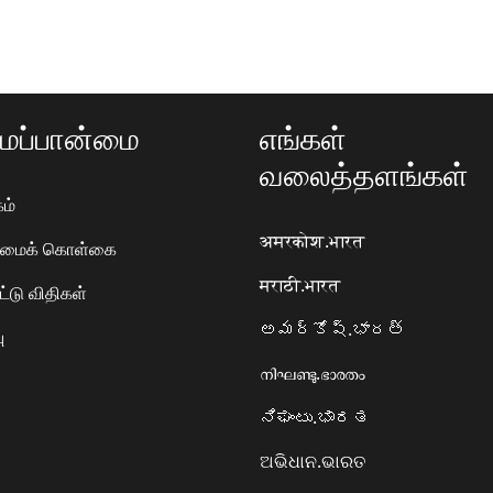
ப்பான்மை
எங்கள்
வலைத்தளங்கள்
ம்
अमरकोश.भारत
ரிமைக் கொள்கை
मराठी.भारत
ட்டு விதிகள்
అమర్కోష్.భారత్
ு
നിഘണ്ടു.ഭാരതം
ನಿಘಂಟು.ಭಾರತ
ଅଭିଧାନ.ଭାରତ