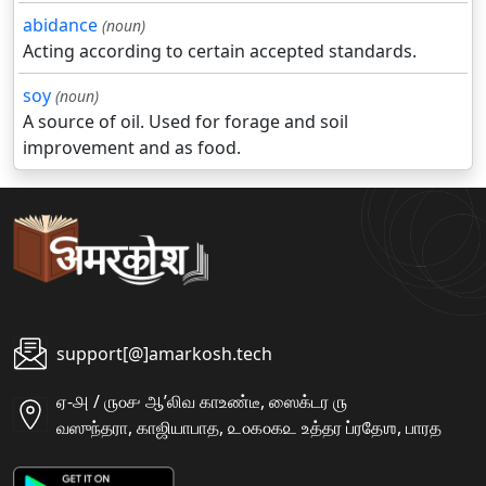
abidance
(noun)
Acting according to certain accepted standards.
soy
(noun)
A source of oil. Used for forage and soil
improvement and as food.
support[@]amarkosh.tech
ஏ-௮ / ௫௦௪ ஆʼலிவ காஉண்டீ, ஸைக்டர ௫
வஸுந்தரா, காஜியாபாத, ௨௦௧௦௧௨ உத்தர ப்ரதேஶ, பாரத