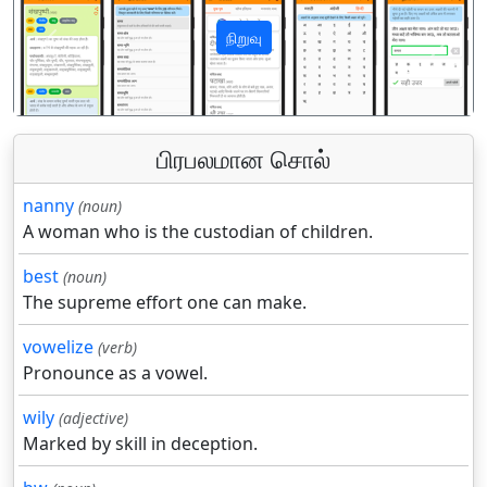
நிறுவு
पिछला
अगला
பிரபலமான சொல்
nanny
(noun)
A woman who is the custodian of children.
best
(noun)
The supreme effort one can make.
vowelize
(verb)
Pronounce as a vowel.
wily
(adjective)
Marked by skill in deception.