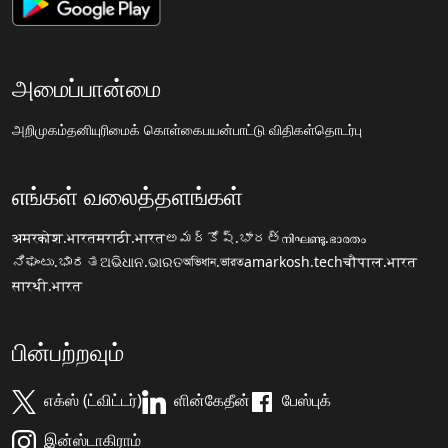
அமைப்பான்மை
அறிமுகம்
தனியுரிமைக் கொள்கை
பயன்பாட்டு விதிகள்
தொடர்பு
எங்கள் வலைத்தளங்கள்
अमरकोश.भारत
मराठी.भारत
అమర్కోష్.భారత్
നിഘണ്ടു.ഭാരതം
ನಿಘಂಟು.ಭಾರತ
ଅଭିଧାନ.ଭାରତ
অভিধান.ভারত
amarkosh.tech
चौपाल.भारत
सारथी.भारत
பின்பற்றவும்
எக்ஸ் (ட்விட்டர்)
ளின்கேதீன்
பேஸ்புக்
இன்ஸ்டாகிராம்